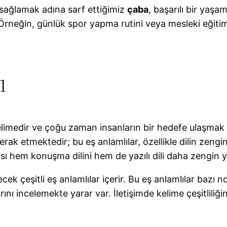
sağlamak adına sarf ettiğimiz
çaba
, başarılı bir yaş
neğin, günlük spor yapma rutini veya mesleki eğiti
ı
elimedir ve çoğu zaman insanların bir hedefe ulaşmak i
erak etmektedir; bu eş anlamlılar, özellikle dilin zengi
ası hem konuşma dilini hem de yazılı dili daha zengin 
ecek çeşitli eş anlamlılar içerir. Bu eş anlamlılar bazı
rını incelemekte yarar var. İletişimde kelime çeşitliliği