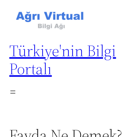
İçeriğe
geç
Türkiye'nin Bilgi
Portalı
Fayda Ne Demek?