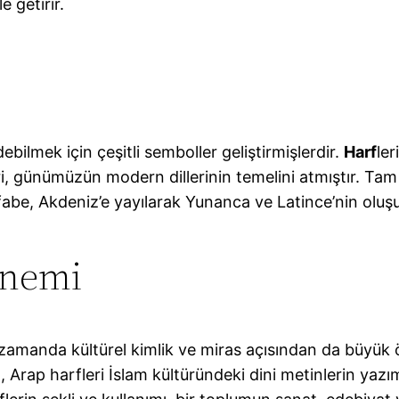
 getirir.
bilmek için çeşitli semboller geliştirmişlerdir.
Harf
le
i, günümüzün modern dillerinin temelini atmıştır. Tam a
alfabe, Akdeniz’e yayılarak Yunanca ve Latince’nin olu
Önemi
nı zamanda kültürel kimlik ve miras açısından da büyük 
n, Arap harfleri İslam kültüründeki dini metinlerin yazım