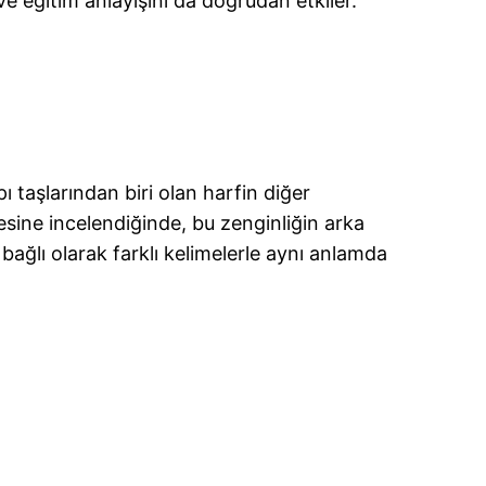
ve eğitim anlayışını da doğrudan etkiler.
ı taşlarından biri olan harfin diğer
esine incelendiğinde, bu zenginliğin arka
 bağlı olarak farklı kelimelerle aynı anlamda