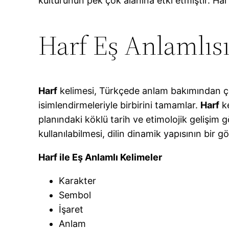
kültürünün pek çok alanına etki etmiştir. Harf
Harf Eş Anlamlıs
Harf
kelimesi, Türkçede anlam bakımından çeşit
isimlendirmeleriyle birbirini tamamlar.
Harf
ke
planındaki köklü tarih ve etimolojik gelişim g
kullanılabilmesi, dilin dinamik yapısının bir gö
Harf ile Eş Anlamlı Kelimeler
Karakter
Sembol
İşaret
Anlam