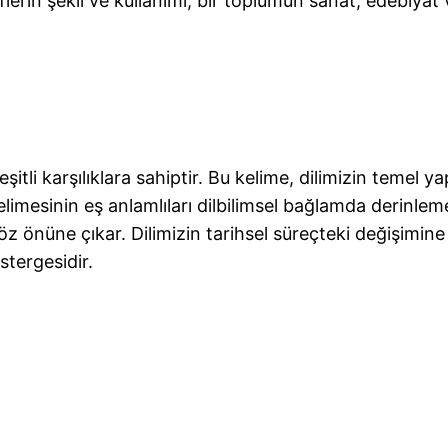
lerin şekli ve kullanımı, bir toplumun sanat, edebiyat 
ı
li karşılıklara sahiptir. Bu kelime, dilimizin temel yap
limesinin eş anlamlıları dilbilimsel bağlamda derinlem
öz önüne çıkar. Dilimizin tarihsel süreçteki değişimine
stergesidir.