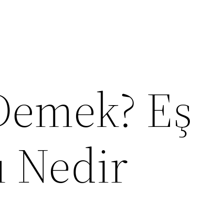
Demek? Eş
ı Nedir