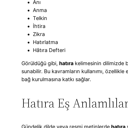
Anı
Anma
Telkin
İhtira
Zikra
Hatırlatma
Hâtıra Defteri
Görüldüğü gibi,
hatıra
kelimesinin dilimizde 
sunabilir. Bu kavramların kullanımı, özellikle
bağ kurulmasına katkı sağlar.
Hatıra Eş Anlamlıla
Gündelik dilde veya resmi metinlerde
hatıra
v