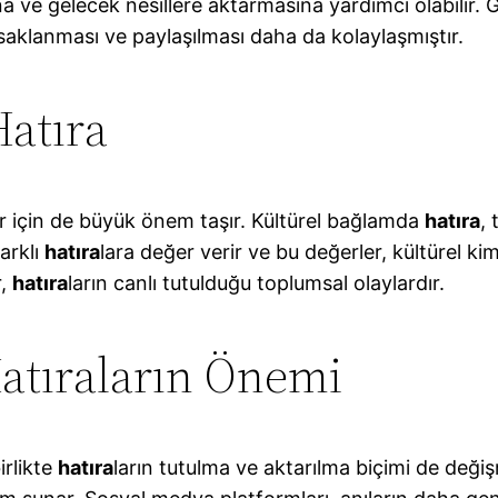
 ve gelecek nesillere aktarmasına yardımcı olabilir.
 saklanması ve paylaşılması daha da kolaylaşmıştır.
atıra
lar için de büyük önem taşır. Kültürel bağlamda
hatıra
, 
arklı
hatıra
lara değer verir ve bu değerler, kültürel kim
r,
hatıra
ların canlı tutulduğu toplumsal olaylardır.
tıraların Önemi
irlikte
hatıra
ların tutulma ve aktarılma biçimi de değişm