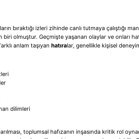
ların bıraktığı izleri zihinde canlı tutmaya çalıştığı man
iri olmuştur. Geçmişte yaşanan olaylar ve onları hatır
farklı anlam taşıyan
hatıra
lar, genellikle kişisel deneyi
leri
ler
r
an dilimleri
arılması, toplumsal hafızanın inşasında kritik rol oyn