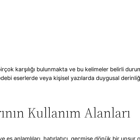
birçok karşılığı bulunmakta ve bu kelimeler belirli du
 edebi eserlerde veya kişisel yazılarda duygusal derinliğ
rının Kullanım Alanları
e eş anlamlıları, hatırlatıcı, geçmişe dönük bir unsur ola