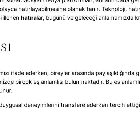
ım sunar. Sosyal medya platformları, anıların daha geni
olayca hatırlayabilmesine olanak tanır. Teknoloji, hatı
killenen
hatıra
lar, bugünü ve geleceği anlamamızda krit
sı
mızı ifade ederken, bireyler arasında paylaşıldığında g
izde birçok eş anlamlısı bulunmaktadır. Bu eş anlamlıla
unur.
 duygusal deneyimlerini transfere ederken tercih ettiğ