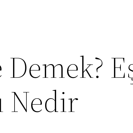
e Demek? E
ı Nedir