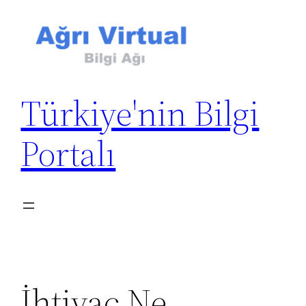
İçeriğe
geç
Türkiye'nin Bilgi
Portalı
İhtiyaç Ne