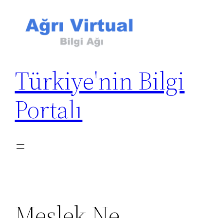
İçeriğe
geç
Türkiye'nin Bilgi
Portalı
Meslek Ne