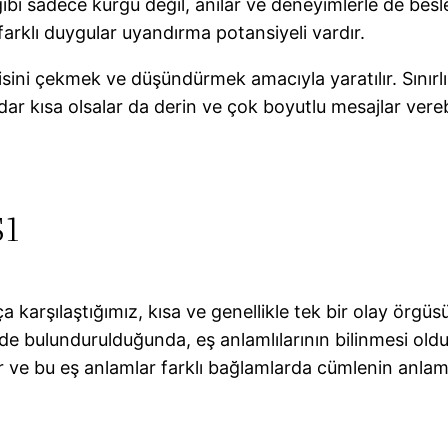
ibi sadece kurgu değil, anılar ve deneyimlerle de besl
 farklı duygular uyandırma potansiyeli vardır.
gisini çekmek ve düşündürmek amacıyla yaratılır. Sınırl
kadar kısa olsalar da derin ve çok boyutlu mesajlar ver
ı
ça karşılaştığımız, kısa ve genellikle tek bir olay örg
ünde bulundurulduğunda, eş anlamlılarının bilinmesi old
ır ve bu eş anlamlar farklı bağlamlarda cümlenin anla