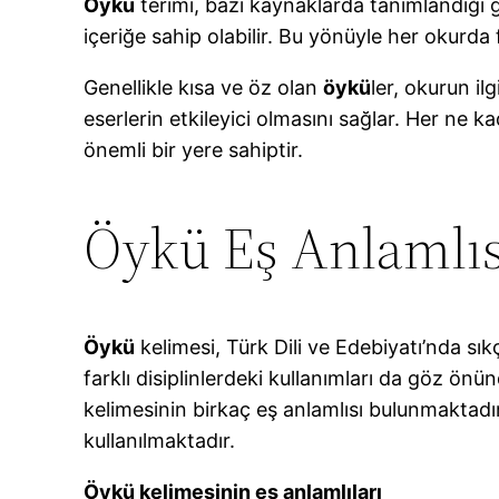
Öykü
terimi, bazı kaynaklarda tanımlandığı g
içeriğe sahip olabilir. Bu yönüyle her okurda
Genellikle kısa ve öz olan
öykü
ler, okurun il
eserlerin etkileyici olmasını sağlar. Her ne 
önemli bir yere sahiptir.
Öykü Eş Anlamlıs
Öykü
kelimesi, Türk Dili ve Edebiyatı’nda sık
farklı disiplinlerdeki kullanımları da göz ön
kelimesinin birkaç eş anlamlısı bulunmaktad
kullanılmaktadır.
Öykü kelimesinin eş anlamlıları