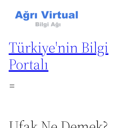
İçeriğe
geç
Türkiye'nin Bilgi
Portalı
Ufak Ne Demek?